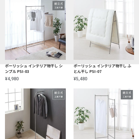
サブカテゴリーから探す
ポーリッシュ インテリア物干し シ
ポーリッシュ インテリア物干し ふ
ポーリッシュ物干し
ンプル PSI-03
とん干し PSI-07
インテリア物干しシリーズ
¥4,980
¥5,480
ブラック物干し