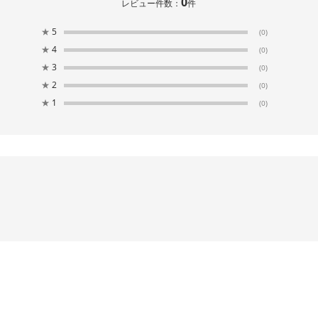
0
レビュー件数：
件
ジョイント伸縮竿1.7-2.3m
ポーリッシュ 突っ
ポーリッシュ 物干しブロー台
★
5
PSBK-S1
し ベランダ用 PS-2
(0)
付 PS-28用 ブロー台
★
4
(0)
★
3
(0)
★
2
(0)
★
1
(0)