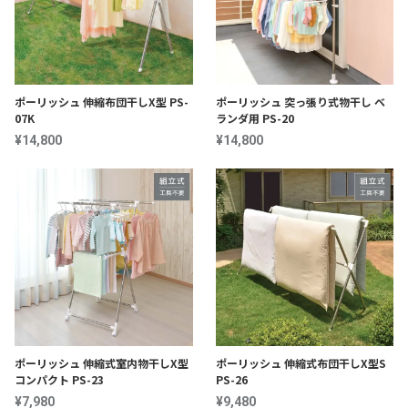
ポーリッシュ 伸縮布団干しX型 PS-
ポーリッシュ 突っ張り式物干し ベ
07K
ランダ用 PS-20
¥14,800
¥14,800
ポーリッシュ 伸縮式室内物干しX型
ポーリッシュ 伸縮式布団干しX型S
コンパクト PS-23
PS-26
¥7,980
¥9,480