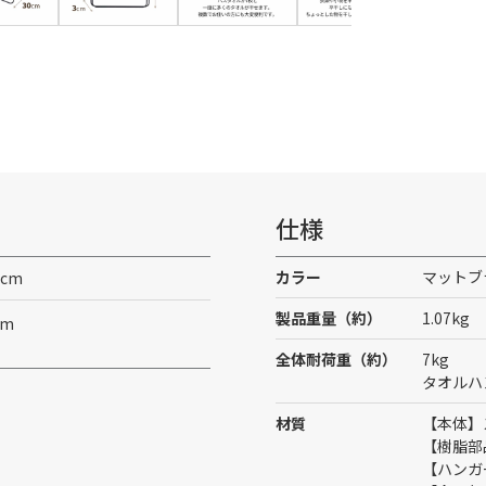
仕様
カラー
マットブ
cm
製品重量（約）
1.07kg
cm
全体耐荷重（約）
7kg
タオルハ
材質
【本体】
【樹脂部
【ハンガ