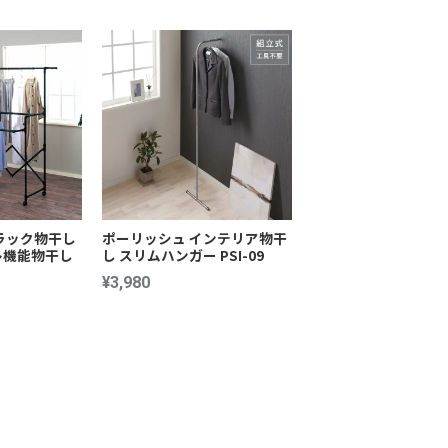
ラック物干し
ポーリッシュ インテリア物干
多機能物干し
し スリムハンガー PSI-09
¥3,980