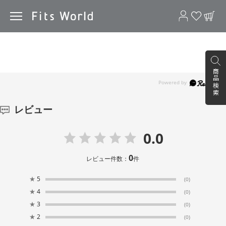
売上ランキング
利用シーンから探す
商品検索
レビュー
0.0
0
レビュー件数：
件
フィッツケース マルチ
フィッツケース 53
フィッツチェスト フルフラッ
★
5
クリア）
(0)
ト
★
4
(0)
★
3
(0)
★
2
(0)