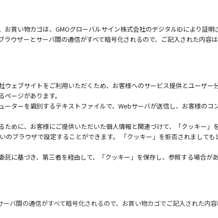
、お買い物カゴは、GMOグローバルサイン株式会社のデジタルIDにより証明
ブブラウザーとサーバ間の通信がすべて暗号化されるので、ご記入された内容
社ウェブサイトをご利用いただくため、お客様へのサービス提供とユーザー
るページがあります。
ューターを識別するテキストファイルで、Webサーバが送信し、お客様のコ
るために、お客様にご提供いただいた個人情報と関連づけて、「クッキー」
使いのブラウザで設定することができます。 「クッキー」を拒否されまして
委託に基づき、第三者を経由して、「クッキー」を保存し、参照する場合が
とサーバ間の通信がすべて暗号化されるので、お買い物カゴでご記入された内