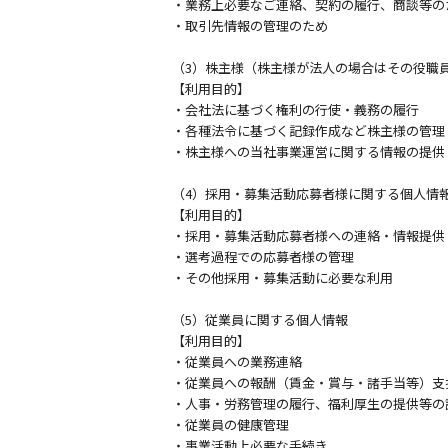
・業務上必要なご連絡、契約の履行、商談等の
・取引先情報の管理のため
（3）株主様（株主様が法人の場合はその役職
【利用目的】
・会社法に基づく権利の行使・義務の履行
・各種法令に基づく記録作成など株主様の管理
・株主様への当社事業運営に関する情報の提供
（4）採用・募集活動応募者様に関する個人情
【利用目的】
・採用・募集活動応募者様への連絡・情報提供
・選考過程での応募者様の管理
・その他採用・募集活動に必要な利用
（5）従業員に関する個人情報
【利用目的】
・従業員への業務連絡
・従業員への報酬（賃金・賞与・諸手当等）支
・人事・労務管理の履行、福利厚生の提供等の
・従業員の健康管理
・事業活動上必要な手続き