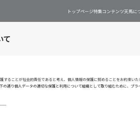
トップページ
特集コンテンツ
天馬に
いて
護することが社会的責任であると考え、個人情報の保護に努めることをお約束いた
下の通り個人データの適切な保護と利用について組織として取り組むために、プラ
-----