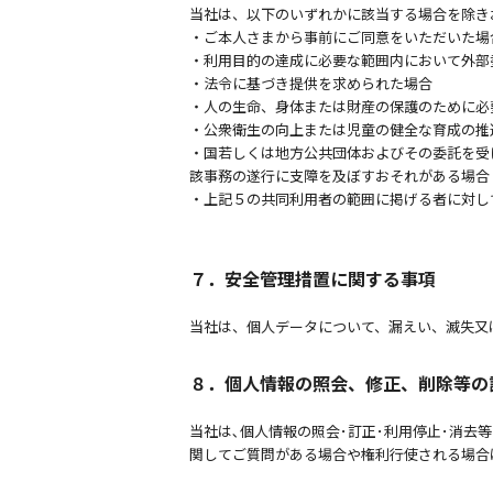
当社は、以下のいずれかに該当する場合を除き
・ご本人さまから事前にご同意をいただいた場
・利用目的の達成に必要な範囲内において外部
・法令に基づき提供を求められた場合
・人の生命、身体または財産の保護のために必
・公衆衛生の向上または児童の健全な育成の推
・国若しくは地方公共団体およびその委託を受
該事務の遂行に支障を及ぼすおそれがある場合
・上記５の共同利用者の範囲に掲げる者に対し
７．安全管理措置に関する事項
当社は、個人データについて、漏えい、滅失又
８．個人情報の照会、修正、削除等の
当社は､個人情報の照会･訂正･利用停止･消去
関してご質問がある場合や権利行使される場合は