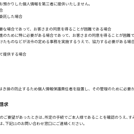
お預かりした個人情報を第三者に提供いたしません。
合
委託した場合
要な場合であって、お客さまの同意を得ることが困難である場合
進のために特に必要がある場合であって、お客さまの同意を得ることが困難
けたものなどが法令の定める事務を実施するうえで、協力する必要がある場
て提供する場合
はき損の防止するため個人情報保護責任者を設置し、その管理のために必要
請求
等のご要望があったときは､所定の手続でご本人様であることを確認のうえ､す
､下記11のお問い合わせ窓口にご連絡ください｡