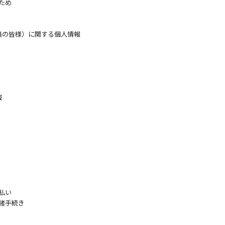
ため
員の皆様）に関する個人情報
報
払い
諸手続き