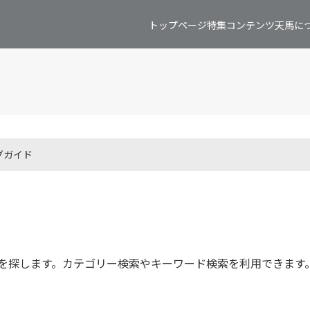
トップページ
特集コンテンツ
天馬に
グガイド
ムについて
ョップでの購入手順
いて
て
を探します。カテゴリー検索やキーワード検索を利用できます
ついて