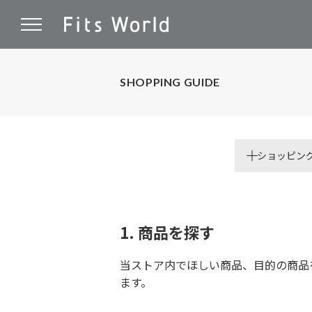
SHOPPING GUIDE
ショッピン
会員プログラ
オンラインシ
お支払いにつ
1. 商品を探す
領収書につい
配送について
当ストア内でほしい商品、目的の商品
商品の返品に
ます。
商品について