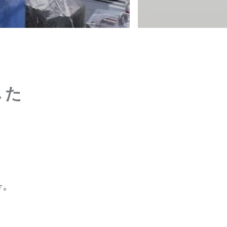
、
した
す。