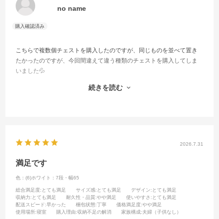
no name
こちらで複数個チェストを購入したのですが、同じものを並べて置き
たかったのですが、今回間違えて違う種類のチェストを購入してしま
いました💦
とってもショックでしたが、私のうっかりミスなので仕方ありませ
続きを読む
ん。
しかし本品も、購入済みのものと同じようにとても良いお品です。
ありがとうございました。
2026.7.31
満足です
色：(6)ホワイト：7段・幅65
総合満足度
:とても満足
サイズ感
:とても満足
デザイン
:とても満足
収納力
:とても満足
耐久性・品質
:やや満足
使いやすさ
:とても満足
配送スピード
:早かった
梱包状態
:丁寧
価格満足度
:やや満足
使用場所
:寝室
購入理由
:収納不足の解消
家族構成
:夫婦（子供なし）