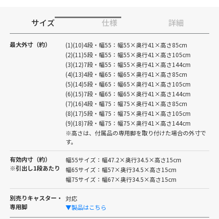
サイズ
仕様
詳細
最大外寸（約）
(1)(10)4段・幅55：幅55×奥行41×高さ85cm
(2)(11)5段・幅55：幅55×奥行41×高さ105cm
(3)(12)7段・幅55：幅55×奥行41×高さ144cm
(4)(13)4段・幅65：幅65×奥行41×高さ85cm
(5)(14)5段・幅65：幅65×奥行41×高さ105cm
(6)(15)7段・幅65：幅65×奥行41×高さ144cm
(7)(16)4段・幅75：幅75×奥行41×高さ85cm
(8)(17)5段・幅75：幅75×奥行41×高さ105cm
(9)(18)7段・幅75：幅75×奥行41×高さ144cm
※高さは、付属品の専用脚を取り付けた場合の外寸で
す。
有効内寸（約）
幅55サイズ：幅47.2×奥行34.5×高さ15cm
※引出し1段あたり
幅65サイズ：幅57×奥行34.5×高さ15cm
幅75サイズ：幅67×奥行34.5×高さ15cm
別売りキャスター・
対応
専用脚
▼製品はこちら