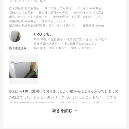
色：(8)ホワイト：5段・幅75
総合満足度
:とても満足
サイズ感
:とても満足
デザイン
:やや満足
受け付けメール、発送済みメールなど適宜来て、佐川さんも時刻の再
収納力
:とても満足
耐久性・品質
:やや満足
使いやすさ
:とても満足
設定も出来て、快適でした。
配送スピード
:とても早かった
梱包状態
:とても丁寧（過剰なくらい）
価格満足度
:やや満足
使用場所
:リビング
なんと、注文から、１日半で手元にきました。
購入理由
:収納不足の解消,買い替え（古い収納から）
家族構成
:その他
いのっち。
年代:
30代
性別:
男性
職業:
自営業
住まい:
その他
家族構成:
一人暮らし
主な情報収集先:
口コミ
都道府県:
三重県
収入:
100万円～200万円
以前からFitsは愛用しておりましたが、横からほこりが入ってしまうの
が残念でした。しかし、新シリーズはそういったこともなく、とても
清潔な状態で利用可能なので、とても気に入っております。メープル
が生産中止になったのが残念ですが、継続して利用していきたいと考
続きを読む
えています。