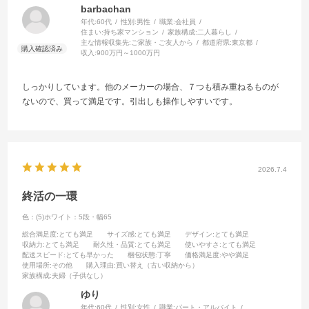
barbachan
年代:
60代
性別:
男性
職業:
会社員
住まい:
持ち家マンション
家族構成:
二人暮らし
主な情報収集先:
ご家族・ご友人から
都道府県:
東京都
収入:
900万円～1000万円
しっかりしています。他のメーカーの場合、７つも積み重ねるものが
ないので、買って満足です。引出しも操作しやすいです。
2026.7.4
終活の一環
色：(5)ホワイト：5段・幅65
総合満足度
:とても満足
サイズ感
:とても満足
デザイン
:とても満足
収納力
:とても満足
耐久性・品質
:とても満足
使いやすさ
:とても満足
配送スピード
:とても早かった
梱包状態
:丁寧
価格満足度
:やや満足
使用場所
:その他
購入理由
:買い替え（古い収納から）
家族構成
:夫婦（子供なし）
ゆり
年代:
60代
性別:
女性
職業:
パート・アルバイト