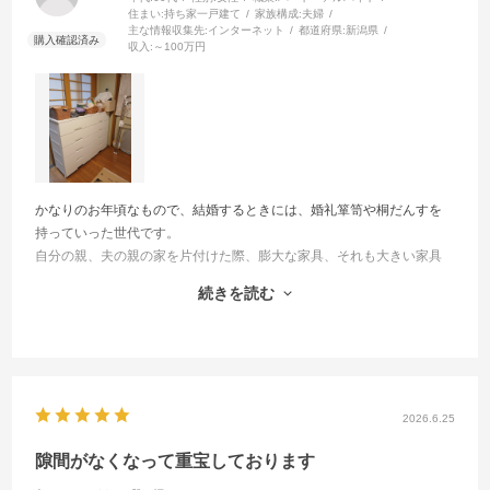
住まい:
持ち家一戸建て
家族構成:
夫婦
主な情報収集先:
インターネット
都道府県:
新潟県
収入:
～100万円
かなりのお年頃なもので、結婚するときには、婚礼箪笥や桐だんすを
持っていった世代です。
自分の親、夫の親の家を片付けた際、膨大な家具、それも大きい家具
に閉口しました。
続きを読む
自分の終活として、重い家具は、手放してきましたが、まだ整理箪笥
が一棹残っており、今回、Fitsのチェストを購入することで、軽量化を
はかりました。
3つ買うつもりでいましたが、ネットで注文する際、どうやらポイント
が付くことが分かったので、初めに、2つ買い、そのポイントとこのレ
ビューを書くことで得られるクーポンを使って、3つ目を買います。
2026.6.25
隙間がなくなって重宝しております
長いこと、どうしようかなあと迷い、3年間ほど経っていますが、思っ
た通りのお品で満足です。