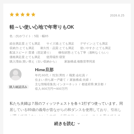
2026.6.25
軽～い使い心地で年寄りもOK
色：(5)ホワイト：5段・幅65
総合満足度
:とても満足
サイズ感
:とても満足
デザイン
:とても満足
収納力
:とても満足
耐久性・品質
:とても満足
使いやすさ
:とても満足
配送スピード
:普通（想定通り）
梱包状態
:とても丁寧（過剰なくらい）
価格満足度
:とても満足
使用場所
:寝室
購入理由
:買い替え（古い収納から）
家族構成
:複数世帯同居
Hime旦那
年代:
60代
性別:
男性
職業:
会社員
住まい:
持ち家一戸建て
家族構成:
夫婦
主な情報収集先:
インターネット
都道府県:
東京都
収入:
800万円〜900万円
私たち夫婦は７段のフィッツチェストを各々1打ずつ使っています。同
居している89歳の義母が昔ながらの和ダンスを使用しており、引出し
が重くて使えないというので、５段のフィッツチェストを薦めてみま
した。義母は大満足。引出が軽く、いっぱい入るからとてもありがた
続きを読む
いと。良いものを薦めてこちらも大満足です。