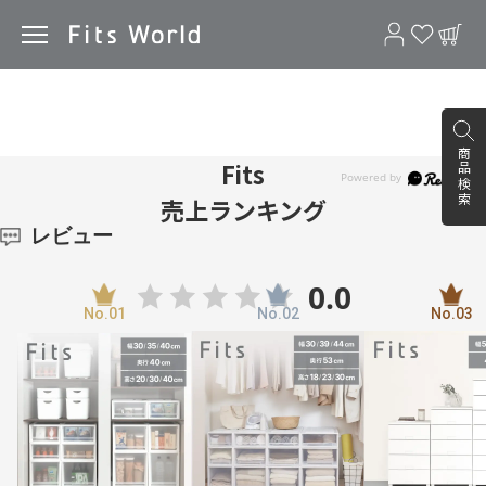
Fits
商品検索
Fits
売上ランキング
レビュー
0.0
0
レビュー件数：
件
★
5
(0)
★
4
(0)
★
3
(0)
★
2
(0)