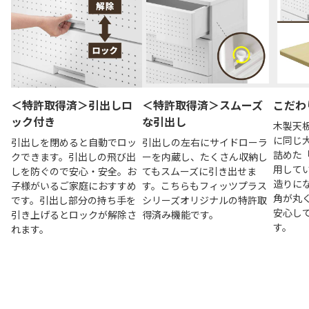
＜特許取得済＞引出しロ
＜特許取得済＞スムーズ
こだわ
ック付き
な引出し
木製天
に同じ
引出しを閉めると自動でロッ
引出しの左右にサイドローラ
詰めた
クできます。引出しの飛び出
ーを内蔵し、たくさん収納し
用して
しを防ぐので安心・安全。お
てもスムーズに引き出せま
造りに
子様がいるご家庭におすすめ
す。こちらもフィッツプラス
角が丸
です。引出し部分の持ち手を
シリーズオリジナルの特許取
安心し
引き上げるとロックが解除さ
得済み機能です。
す。
れます。