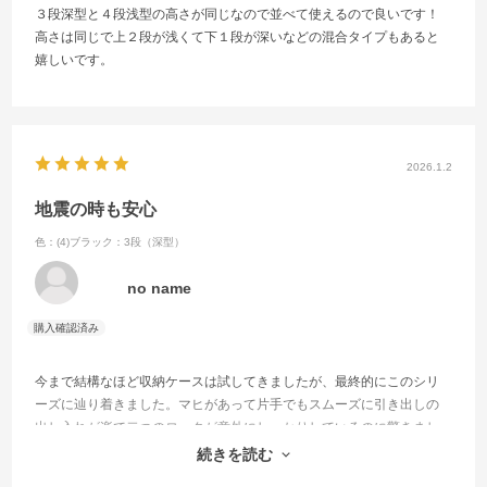
３段深型と４段浅型の高さが同じなので並べて使えるので良いです！
高さは同じで上２段が浅くて下１段が深いなどの混合タイプもあると
嬉しいです。
2026.1.2
地震の時も安心
色：(4)ブラック：3段（深型）
no name
今まで結構なほど収納ケースは試してきましたが、最終的にこのシリ
ーズに辿り着きました。マヒがあって片手でもスムーズに引き出しの
出し入れが楽で二つのロックが意外にしっかりしているのに驚きまし
た。あとは、衣装ケースのような簡易だけど、しっかりしていりハン
続きを読む
ガーラックがあったらありがたいですね