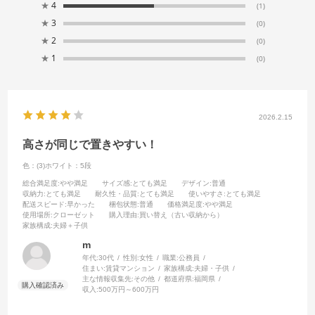
★
4
(1)
★
3
(0)
★
2
(0)
★
1
(0)
2026.2.15
高さが同じで置きやすい！
色：(3)ホワイト：5段
総合満足度
:やや満足
サイズ感
:とても満足
デザイン
:普通
収納力
:とても満足
耐久性・品質
:とても満足
使いやすさ
:とても満足
配送スピード
:早かった
梱包状態
:普通
価格満足度
:やや満足
使用場所
:クローゼット
購入理由
:買い替え（古い収納から）
家族構成
:夫婦＋子供
m
年代:
30代
性別:
女性
職業:
公務員
住まい:
賃貸マンション
家族構成:
夫婦・子供
主な情報収集先:
その他
都道府県:
福岡県
収入:
500万円～600万円