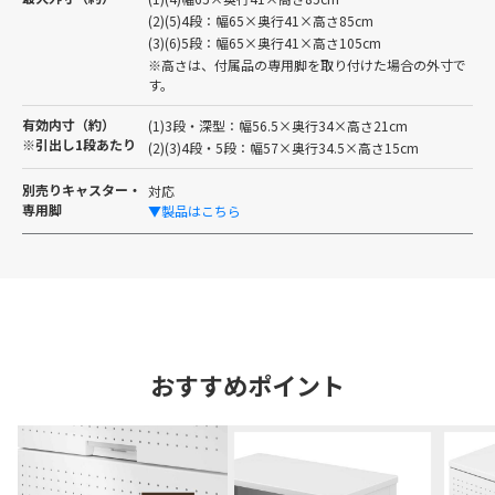
(2)(5)4段：幅65×奥行41×高さ85cm
(3)(6)5段：幅65×奥行41×高さ105cm
※高さは、付属品の専用脚を取り付けた場合の外寸で
す。
有効内寸（約）
(1)3段・深型：幅56.5×奥行34×高さ21cm
※引出し1段あたり
(2)(3)4段・5段：幅57×奥行34.5×高さ15cm
別売りキャスター・
対応
専用脚
▼製品はこちら
おすすめポイント