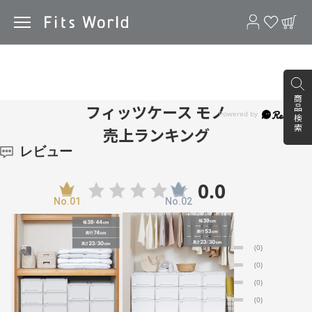
フィッツケース モノ
商品検索
フィッツケース モノ
売上ランキング
レビュー
0.0
0
レビュー件数：
件
★
5
(0)
★
4
(0)
★
3
(0)
★
2
(0)