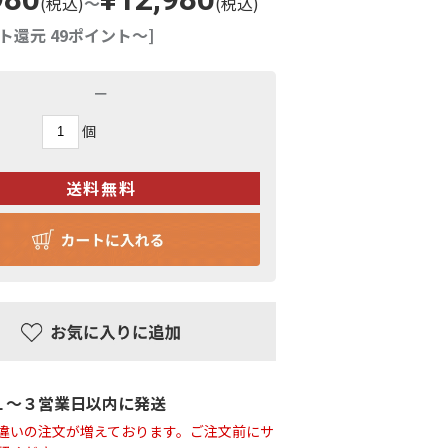
(税込)
～
(税込)
ト還元 49ポイント～]
－
個
１〜３営業日以内に発送
違いの注文が増えております。ご注文前にサ