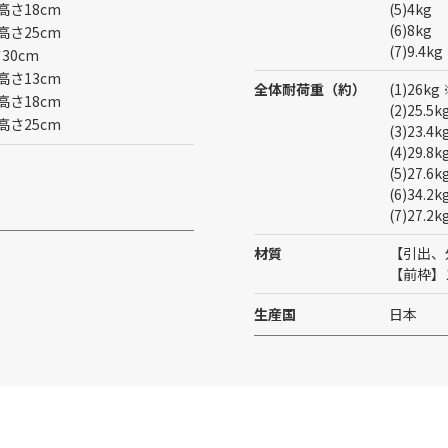
×高さ18cm
(5)4kg
(6)8kg
×高さ25cm
(7)9.4kg
30cm
×高さ13cm
全体耐荷重（約）
(1)26
×高さ18cm
(2)25.
×高さ25cm
(3)23.
(4)29.
(5)27.
(6)34.
(7)27.
材質
【引出、
【前枠】
生産国
日本