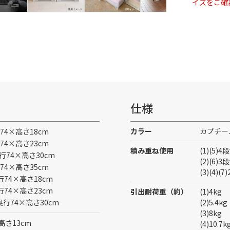
イズをご確
仕様
カラー
カプチー
74×高さ18cm
74×高さ23cm
積み重ね使用
(1)(5)
行74×高さ30cm
(2)(6)
74×高さ35cm
(3)(4)
行74×高さ18cm
行74×高さ23cm
引出耐荷重（約）
(1)4kg
奥行74×高さ30cm
(2)5.4kg
(3)8kg
×高さ13cm
(4)10.7k