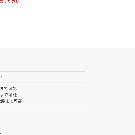
認ください。
ノ
4段まで可能
3段まで可能
(7)2段まで可能
g