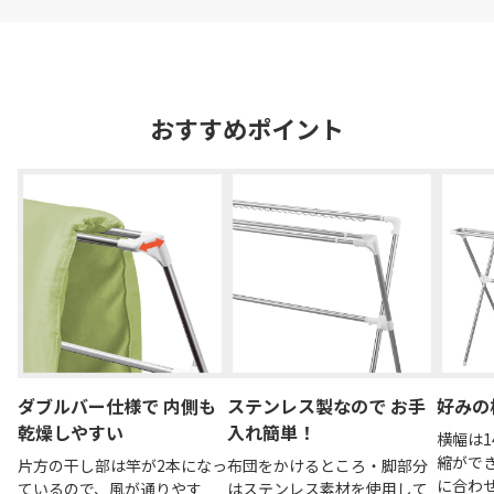
おすすめポイント
ダブルバー仕様で 内側も
ステンレス製なので お手
好みの
乾燥しやすい
入れ簡単！
横幅は1
縮がで
片方の干し部は竿が2本になっ
布団をかけるところ・脚部分
に合わ
ているので、風が通りやす
はステンレス素材を使用して