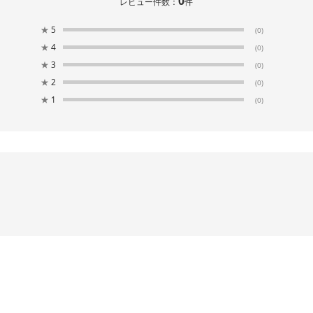
0
レビュー件数：
件
ジョイント伸縮竿1.7-2.3m
ポーリッシュ イン
ポーリッシュ ブラック物干し
★
5
PSBK-S1
し パネルM PSI-01
(0)
伸縮室内物干しH型 PSBK-06
★
4
(0)
★
3
(0)
★
2
(0)
★
1
(0)