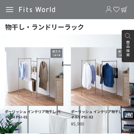
物干し・ランドリーラック
並び順：
34件中1件～34件を表示
商品検索
ポーリッシュ インテリア物干し パ
ポーリッシュ インテリア物干し パ
ネルM PSI-01
ネルS PSI-02
¥7,980
¥5,980