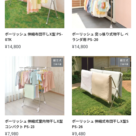
ポーリッシュ 伸縮布団干しX型 PS-
ポーリッシュ 突っ張り式物干し ベ
07K
ランダ用 PS-20
¥14,800
¥14,800
ポーリッシュ 伸縮式室内物干しX型
ポーリッシュ 伸縮式布団干しX型S
コンパクト PS-23
PS-26
¥7,980
¥9,480