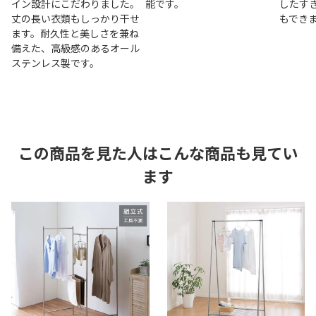
イン設計にこだわりました。
能です。
したす
丈の長い衣類もしっかり干せ
もでき
ます。耐久性と美しさを兼ね
備えた、高級感のあるオール
ステンレス製です。
この商品を見た人はこんな商品も見てい
ます