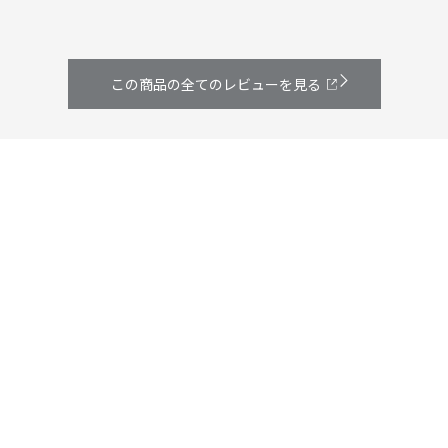
もし買えなかったら ベルトみたいなもので代用しようかなぁとも思っ
ていましたが、やっぱりこのバーの部分にも干せるのは便利…
こうしてパーツごとに買えてまた使えるなんてほんとにありがたかっ
たです。
この商品の全てのレビューを見る
この物干し(伸縮式室内物干しX型 PS-01 )、室内用とはなっていて、庭
や広い場所だと強風で動いてしまうかもしれないけど、私はベランダ
で長年使っていて全然問題ないし、雨なんか降ってきても 即 本体ごと
引っ張り込めるので最高です♪
丈夫で使いやすくて 人にも勧めたいレベルなので、これからもずっと
この型番は販売していて欲しいです^^