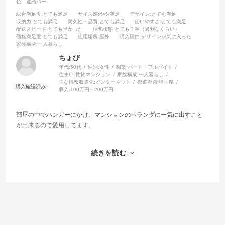
色：連結バー
総合満足度
:とても満足
サイズ感
:やや満足
デザイン
:とても満足
収納力
:とても満足
耐久性・品質
:とても満足
使いやすさ
:とても満足
配送スピード
:とても早かった
梱包状態
:とても丁寧（過剰なくらい）
価格満足度
:とても満足
使用場所
:屋外
購入理由
:デザインが気に入った
家族構成
:一人暮らし
ちょび
年代:
50代
性別:
女性
職業:
パート・アルバイト
住まい:
賃貸マンション
家族構成:
一人暮らし
主な情報収集先:
インターネット
都道府県:
埼玉県
収入:
100万円～200万円
部屋の中でハンガーにかけ、マンションのベランダに一気に出すこと
が出来るので愛用してます。
丈夫で長年使っていたので 連結バーを落とした時プラスチックの部分
続きを読む
が割れてしまい、ダメ元で天馬さんに問い合わせをしたところ ご案内
いただき、支払いもPayPayで簡単に手続き出来て、バーが無事に到着
しました。
うちはベランダが狭いので、そのままだと干した服が壁や窓に当たっ
てしまうので、重ならず2列にちょうどかけられる幅にバーの長さをち
ょっとカットして使っているんです。