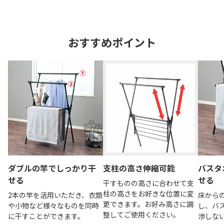
おすすめポイント
ダブルの竿でしっかり干
支柱の高さ伸縮可能
バスタ
せる
せる
干すものの高さに合わせて支
柱の高さをお好きな位置に変
2本の竿を活用いただき、衣類
床から
更できます。お好み高さに調
や小物など様々なものを同時
し、バ
整してご使用ください。
に干すことができます。
渉しな