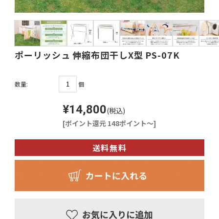
ポーリッシュ 伸縮布団干しX型 PS-07K
個
数量:
¥14,800
(税込)
[ポイント還元 148ポイント～]