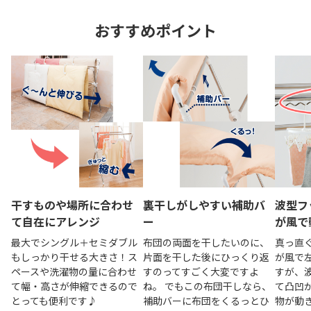
おすすめポイント
干すものや場所に合わせ
裏干しがしやすい補助バ
波型フ
て自在にアレンジ
ー
が風で
最大でシングル＋セミダブル
布団の両面を干したいのに、
真っ直
もしっかり干せる大きさ！ス
片面を干した後にひっくり返
が風で
ペースや洗濯物の量に合わせ
すのってすごく大変ですよ
すが、
て幅・高さが伸縮できるので
ね。 でもこの布団干しなら、
て凸凹
とっても便利です♪
補助バーに布団をくるっとひ
物が動