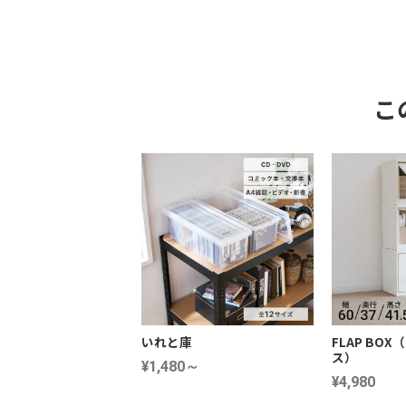
こ
いれと庫
FLAP BO
ス）
¥1,480～
¥4,980