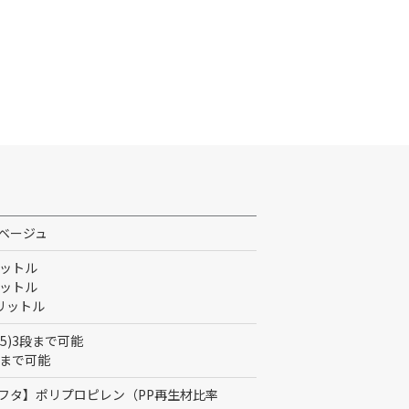
ベージュ
5リットル
8リットル
13リットル
4)(5)3段まで可能
2段まで可能
フタ】ポリプロピレン（PP再生材比率