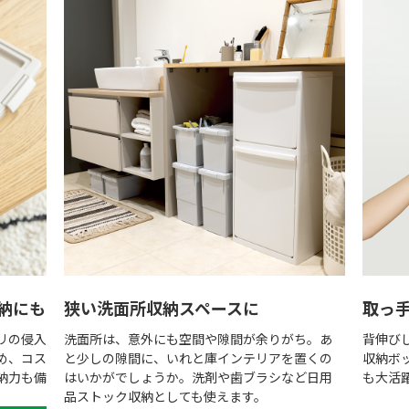
納にも
狭い洗面所収納スペースに
取っ
リの侵入
洗面所は、意外にも空間や隙間が余りがち。あ
背伸び
め、コス
と少しの隙間に、いれと庫インテリアを置くの
収納ボ
納力も備
はいかがでしょうか。洗剤や歯ブラシなど日用
も大活
品ストック収納としても使えます。