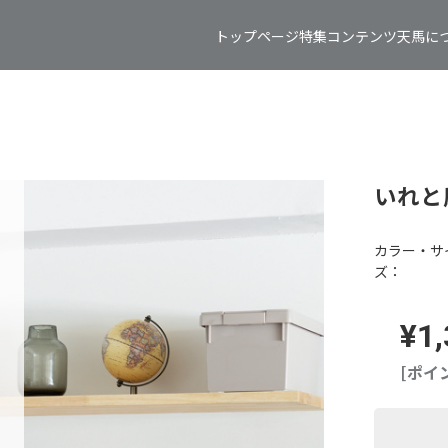
トップページ
特集コンテンツ
天馬に
いれと
カラー・サ
ズ：
¥1
[ポイ