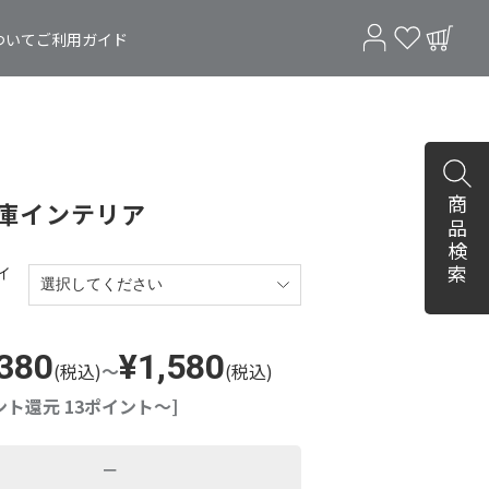
ついて
ご利用ガイド
商品検索
庫インテリア
イ
,380
¥1,580
(税込)
～
(税込)
ント還元 13ポイント～]
－