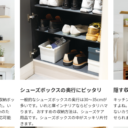
シューズボックスの奥行にピッタリ
隠す
収納ボッ
一般的なシューズボックスの奥行は30～35cmが
キッチ
た。い
多いです。いれと庫インテリアならピッタリハマ
すよね
mのた
ります。 おすすめの収納方法は、シューズケア
ないカ
応可能
用品です。シューズボックスの中がスッキリ片付
せられ
きます。