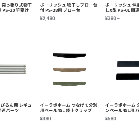
 突っ張り式物干
ポーリッシュ 物干しブロー台
ポーリッシュ 伸
 PS-20 竿受け
付 PS-28用 ブロー台
しX型 PS-01 
¥2,480
¥380～
びるん棚 レギュ
イーラボホーム つなげて分別
イーラボホーム 
関連パーツ
用ペール45L 袋止クリップ
ンペール45L用 
¥380
¥580