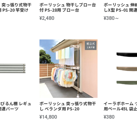
 突っ張り式物干
ポーリッシュ 物干しブロー台
ポーリッシュ 伸
 PS-20 竿受け
付 PS-28用 ブロー台
しX型 PS-01 
¥2,480
¥380～
びるん棚 レギュ
ポーリッシュ 突っ張り式物干
イーラボホーム 
関連パーツ
し ベランダ用 PS-20
用ペール45L 袋
¥14,800
¥380