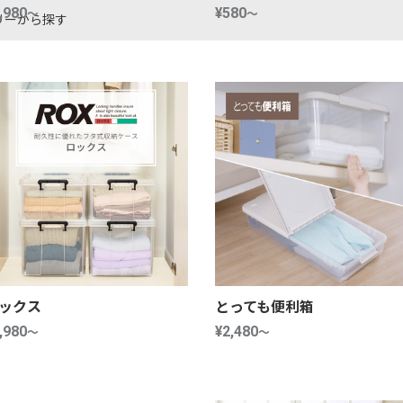
,980
～
¥580
～
リーから探す
ース
える収納ケース
収納ケース
ス
ース
納ケース
収納ケース
ックス
とっても便利箱
,980
～
¥2,480
～