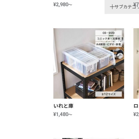
¥2,980
～
¥7
サブカテゴ
多用途収納ケ
おしゃれで映
プラスチック
布製収納ケー
大容量収納ケ
重ねられる収
折りたためる
いれと庫
ロ
¥1,480
～
¥2