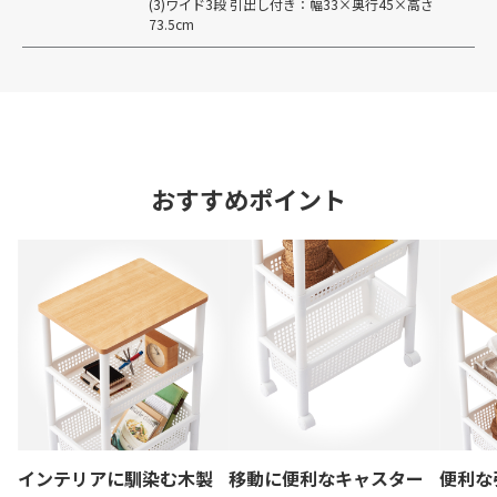
(3)ワイド3段 引出し付き：幅33×奥行45×高さ
73.5cm
おすすめポイント
インテリアに馴染む木製
移動に便利なキャスター
便利な