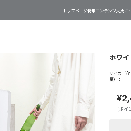
トップページ
特集コンテンツ
天馬に
ホワイ
サイズ（容
量）：
¥2
[ポイ