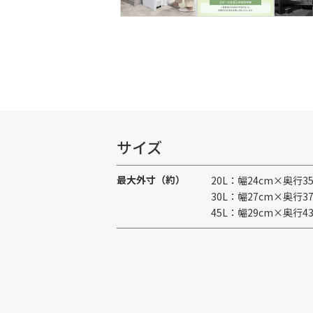
サイズ
最大外寸（約）
20L：幅24cm×奥行3
30L：幅27cm×奥行3
45L：幅29cm×奥行4