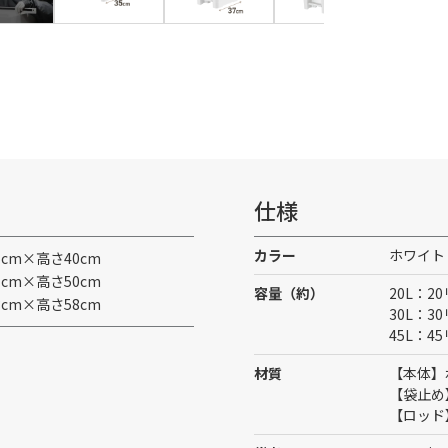
仕様
カラー
ホワイト
5cm×高さ40cm
7cm×高さ50cm
容量（約）
20L：2
3cm×高さ58cm
30L：3
45L：4
材質
【本体】
【袋止め
【ロッド