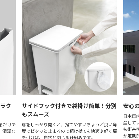
もラク
サイドフック付きで袋掛け簡単！分別
安心
もスムーズ
日本国
産して
るだけで
扉をしっかり開くと、捨てやすいちょうど良い角
技術基
、清潔な
度でピタッと止まるので続け捨ても快適♪軽く扉
か定期
を引けば、自然と閉じる仕組みです。