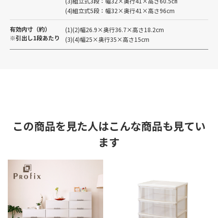
(3)組立式3段：幅32×奥行41×高さ60.5㎝
(4)組立式5段：幅32×奥行41×高さ96cm
有効内寸（約）
(1)(2)幅26.9×奥行36.7×高さ18.2cm
※引出し1段あたり
(3)(4)幅25×奥行35×高さ15cm
この商品を見た人はこんな商品も見てい
ます