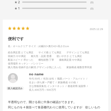
★
2
(0)
★
1
(0)
2025.12.29
便利です
色：オールクリア
サイズ：(4)幅32×奥行42×高さ21cm
総合満足度
:とても満足
サイズ感
:とても満足
デザイン
:とても満足
収納力
:やや満足
耐久性・品質
:普通
使いやすさ
:とても満足
配送スピード
:早かった
梱包状態
:丁寧
価格満足度
:やや満足
使用場所
:キッチン・パントリー
購入理由
:収納不足の解消,デザインが気に入った
家族構成
:複数世帯同居
no name
年代:
50代
性別:
女性
職業:
パート・アルバイト
住まい:
持ち家一戸建て
家族構成:
その他
主な情報収集先:
インターネット
都道府県:
滋賀県
収入:
400万円～500万円
半透明なので、開ける前に中身の確認ができます。
同じものを４個並べて食器棚代わりに使用していますが 欲しいもの