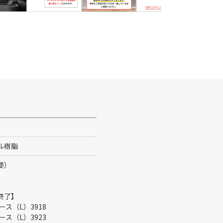
ル樹脂
要）
終了】
ース（L）3918
ース（L）3923