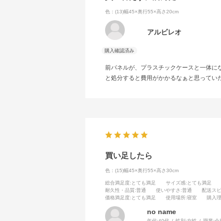
色：(13)幅45×奥行55×高さ20cm
アルビレオ
前パネルが、プラスチックケースと一体に
と処分すると費用がかかるなぁと思ってい
買い足したら
色：(15)幅45×奥行55×高さ30cm
総合満足度
:とても満足
サイズ感
:とても満足
耐久性・品質
:普通
使いやすさ
:普通
配送ス
価格満足度
:とても満足
使用場所
:寝室
購入
no name
年代:
40代
性別:
女性
職業:
会