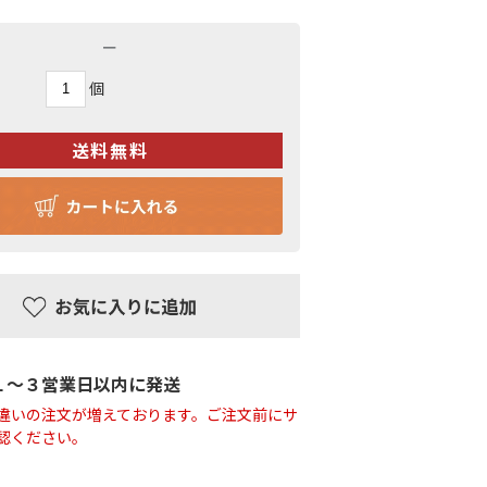
－
個
１〜３営業日以内に発送
違いの注文が増えております。ご注文前にサ
認ください。