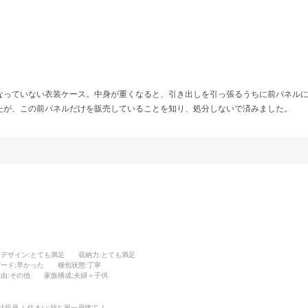
なっていない衣装ケース。中身が重くなると、引き出しを引っ張るうちに前パネル
たが、この前パネルだけを販売していることを知り、処分しないで済みました。
デザイン
:とても満足
収納力
:とても満足
ピード
:早かった
梱包状態
:丁寧
理由
:その他
家族構成
:夫婦＋子供
社役員
住まい:
持ち家一戸建て