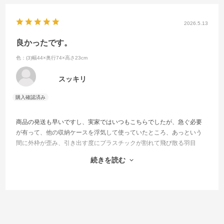
2026.5.13
良かったです。
色：(3)幅44×奥行74×高さ23cm
スッキリ
商品の発送も早いですし、実家ではいつもこちらでしたが、急ぐ必要
が有って、他の収納ケースを浮気して使っていたところ、あっという
間に外枠が歪み、引き出す度にプラスチックが割れて飛び散る羽目
に。やはりFitsのケースはしっかりしていたんだと改めて確認。今回割
続きを読む
れたケースと交換してとてもスッキリです。
有難うございました。