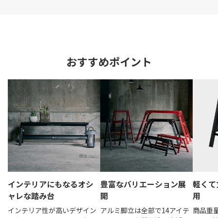
おすすめポイント
インテリアにもなるオシ
豊富なバリエーション展
軽くて
ャレな踏み台
開
用
インテリア性が高いデザイン
アルミ脚立は全部で14アイテ
商品重量