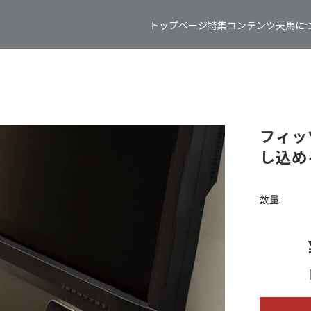
トップページ
特集コンテンツ
天馬に
フィッ
し込め
数量: