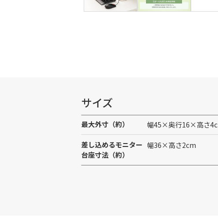
サイズ
最大外寸（約）
幅45×奥行16×高さ4
差し込めるモニター
幅36×高さ2cm
台座寸法（約）