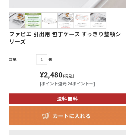
ファビエ 引出用 包丁ケース すっきり整頓シ
リーズ
個
数量:
¥2,480
(税込)
[ポイント還元 24ポイント～]