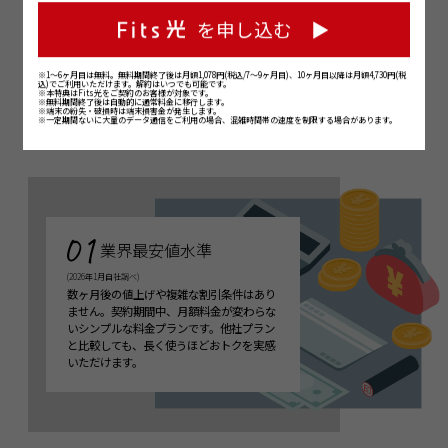
を申し込む ▶︎
RECOMMEND
※1〜6ヶ月目は無料。無料期間終了後は月額1,078円(税込/7〜9ヶ月目)、10ヶ月目以降は月額4,730円(税
込)でご利用いただけます。解約はいつでも可能です。
※本特典はFits光をご契約のお客様が対象です。
※無料期間終了後は自動的に通常料金に移行します。
※端末の紛失・破損時は端末損害金が発生します。
Fits光が選ばれる理由
※一定期間ないに大量のデータ通信をご利用の場合、混雑時間帯の速度を制限する場合があります。
業界最安値水準
(2026年1月自社調べ)
数ヶ月後の値上げや複雑な割引条件はあり
ません。契約期間中、月額料金が変わらな
いシンプルな料金プランです。他社プラン
と比較しても、長く使うほどおトクを実感
いただけます。