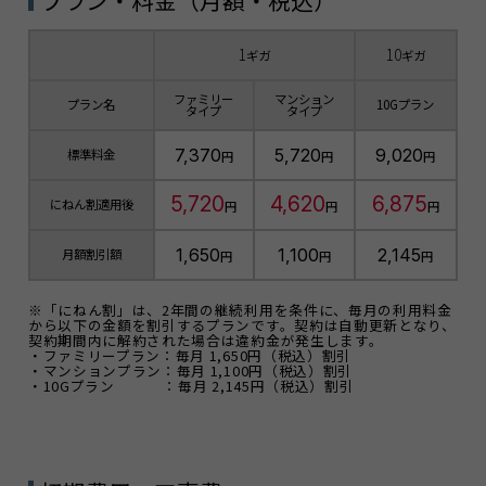
1
10
ギガ
ギガ
ファミリー
マンション
プラン名
10Gプラン
タイプ
タイプ
7,370
5,720
9,020
標準料金
円
円
円
5,720
4,620
6,875
にねん割適用後
円
円
円
1,650
1,100
2,145
月額割引額
円
円
円
※「にねん割」は、2年間の継続利用を条件に、毎月の利用料金
から以下の金額を割引するプランです。契約は自動更新となり、
契約期間内に解約された場合は違約金が発生します。
・ファミリープラン：毎月 1,650円（税込）割引
・マンションプラン：毎月 1,100円（税込）割引
・10Gプラン ：毎月 2,145円（税込）割引