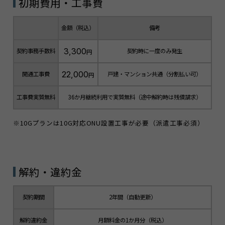
初期費用・工事費
金額（税込）
備考
3,300
契約事務手数料
契約時に一度のみ発生
円
22,000
開通工事費
戸建・マンション共通（分割払い可）
円
工事費実質無料
36か月継続利用で実質無料（途中解約時は残債請求）
※10Gプランは10G対応ONU設置工事が必要（派遣工事必須）
解約・違約金
契約期間
2年間（自動更新）
解約違約金
月額料金の1か月分（税込）