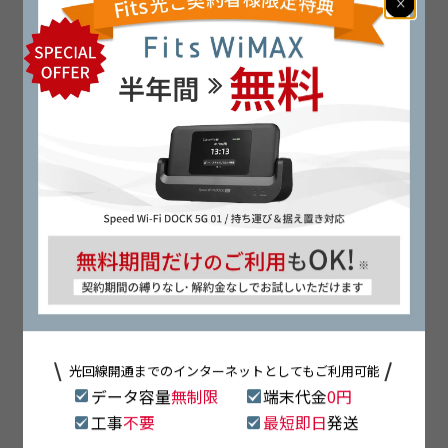
×
OPTION
オプションサービス
Fits ひかり電話
550
円〜（税込）
NTTひかり電話準拠・番号引継ぎ可
Fits テレビ
990
円〜（税込）
地デジ／BS／CS対応（エリア限定）
光回線開通までのインターネットとしてもご利用可能
データ容量
無制限
端末代金
0円
工事
不要
最短即日
発送